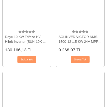
Deye 10 KW Trifaze HV
SOLİNVED VICTOR NMS-
Hibrit İnverter (SUN-10K-
1500-12 1,5 KW 24V MPPT
SG01HP3-EU-AM2)
OFF-GRID AKILLI
130.166,13 TL
9.268,97 TL
INVERTER
Stokta Yok
Stokta Yok