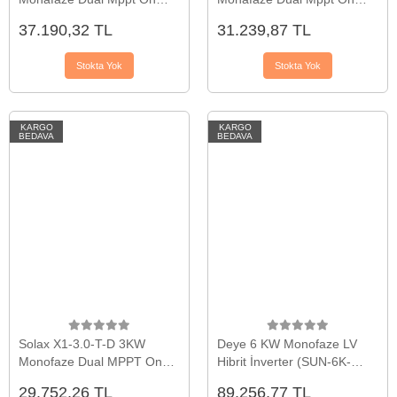
Grid İnverter
Grid İnverter
37.190,32 TL
31.239,87 TL
Stokta Yok
Stokta Yok
KARGO
KARGO
BEDAVA
BEDAVA
Solax X1-3.0-T-D 3KW
Deye 6 KW Monofaze LV
Monofaze Dual MPPT On
Hibrit İnverter (SUN-6K-
Grid İnverter
SG03LP1-EU)
29.752,26 TL
89.256,77 TL