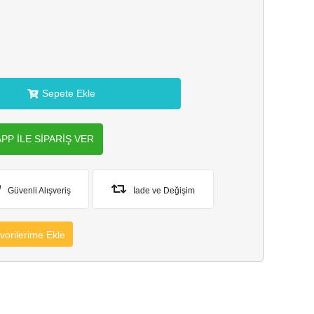
Sepete Ekle
P İLE SİPARİŞ VER
Güvenli Alışveriş
İade ve Değişim
orilerime Ekle