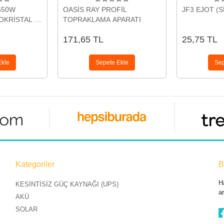
550W
OASİS RAY PROFİL
JF3 EJOT (S
KRİSTAL (
TOPRAKLAMA APARATI
H) GÜNEŞ
171,65 TL
25,75 TL
Ekle
Sepete Ekle
Sep
Kategoriler
B
H
KESİNTİSİZ GÜÇ KAYNAĞI (UPS)
a
AKÜ
SOLAR