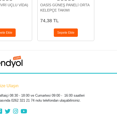
İVRİ UÇLU VİDA)
OASİS GÜNEŞ PANELİ ORTA
OASİS S
KELEPÇE TAKIMI
(30CM)
74,38 TL
143,04
ete Ekle
Sepete Ekle
ize Ulaşın
aftaiçi 08:30 - 18:00 ve Cumartesi 09:00 - 16:00 saatleri
rasında 0262 321 21 74 nolu telefondan
ulaşabilirsiniz.