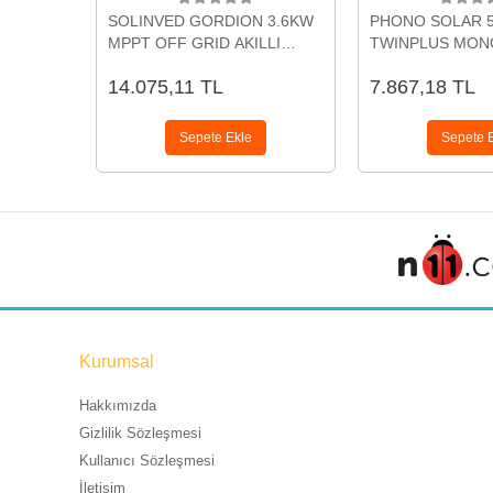
SOLINVED GORDION 3.6KW
PHONO SOLAR 
MPPT OFF GRID AKILLI
TWINPLUS MONO
İNVERTER SLV-3.6-24
PS550M8H-24/T
14.075,11 TL
7.867,18 TL
PANELİ
Sepete Ekle
Sepete 
Kurumsal
Hakkımızda
Gizlilik Sözleşmesi
Kullanıcı Sözleşmesi
İletişim