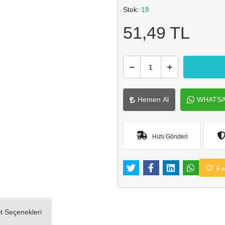
Stok:
18
51,49 TL
Hemen Al
WHATSAP
Hızlı Gönderi
Fav
it Seçenekleri