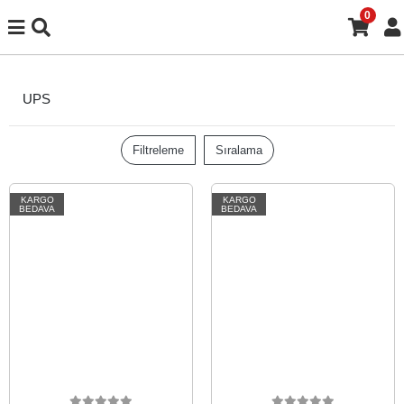
0
UPS
Filtreleme
Sıralama
KARGO
KARGO
BEDAVA
BEDAVA