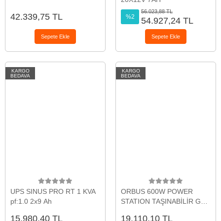
56.023,88 TL
42.339,75 TL
%2
54.927,24 TL
Sepete Ekle
Sepete Ekle
KARGO
KARGO
BEDAVA
BEDAVA
UPS SINUS PRO RT 1 KVA
ORBUS 600W POWER
pf:1.0 2x9 Ah
STATION TAŞINABİLİR GÜÇ
KAYNAĞI
15.980,40 TL
19.110,10 TL