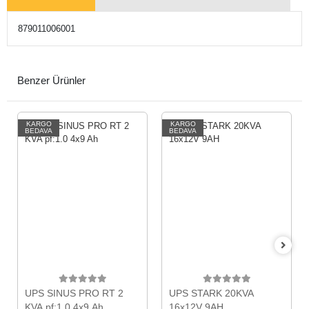
879011006001
Benzer Ürünler
KARGO
KARGO
BEDAVA
BEDAVA
UPS SINUS PRO RT 2
UPS STARK 20KVA
KVA pf:1.0 4x9 Ah
16x12V 9AH