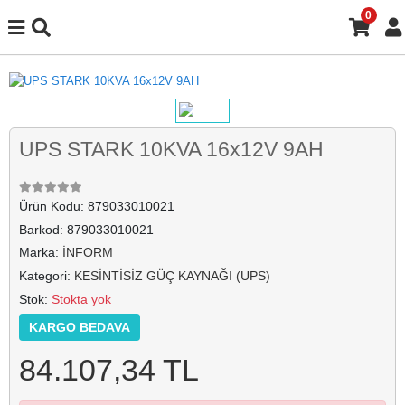
0
UPS STARK 10KVA 16x12V 9AH
Ürün Kodu:
879033010021
Barkod:
879033010021
Marka:
İNFORM
Kategori:
KESİNTİSİZ GÜÇ KAYNAĞI (UPS)
Stok:
Stokta yok
KARGO BEDAVA
84.107,34 TL